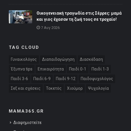
Οικογενειακή τραγωδία στις Σέρρες: μαμά
και γιος έχασαν τη ζωή τους σε τροχαίο!
7 Αυγ 2026
TAG CLOUD
Γυναικολόγος
Διαπαιδαγώγηση
Διασκέδαση
Έξυπνα tips
Επικαιρότητα
Παιδί 0-1
Παιδί 1-3
Παιδί 3-6
Παιδί 6-9
Παιδί 9-12
Παιδοψυχολόγος
Σεξ και σχέσεις
Τοκετός
Χιούμορ
Ψυχολογία
MAMA365.GR
Διαφημιστείτε