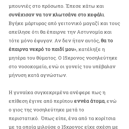
μπουνιές στο πρόσωπο. Έπεσε κάτω και
συνέχισαν να τον κλωτσάνε στο κεφάλι
.
Βγήκε μάρτυρας από γειτονικό μαγαζί και τους
απείλησε ότι θα έπαιρνε την Αστυνομία και
τότε μόνο έφυγαν. Αν δεν ήταν αυτός,
θα το
έπαιρνα νεκρό το παιδί μου
», κατέληξε η
μητέρα του θύματος. Ο 15χρονος νοσηλεύτηκε
στο νοσοκομείο, ενώ οι γονείς του υπέβαλαν
μήνυση κατά αγνώστων.
Η γυναίκα συγκεκριμένα ανέφερε πως η
επίθεση έγινε από περίπου
εννέα άτομα
, ενώ
ο γιος της νοσηλεύτηκε μετά το
περιστατικό. Όπως είπε, ένα από τα κορίτσια
με τα οποία μιλούσε ο 15χρονος είχε σχέση με