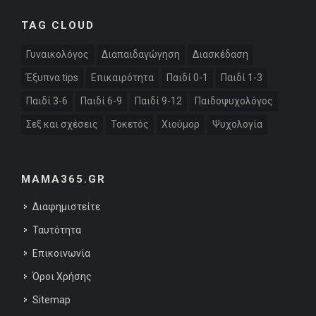
TAG CLOUD
Γυναικολόγος
Διαπαιδαγώγηση
Διασκέδαση
Έξυπνα tips
Επικαιρότητα
Παιδί 0-1
Παιδί 1-3
Παιδί 3-6
Παιδί 6-9
Παιδί 9-12
Παιδοψυχολόγος
Σεξ και σχέσεις
Τοκετός
Χιούμορ
Ψυχολογία
MAMA365.GR
Διαφημιστείτε
Ταυτότητα
Επικοινωνία
Όροι Χρήσης
Sitemap