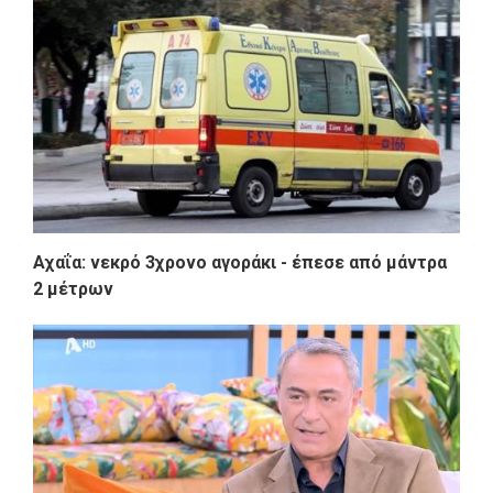
Αχαΐα: νεκρό 3χρονο αγοράκι - έπεσε από μάντρα
2 μέτρων