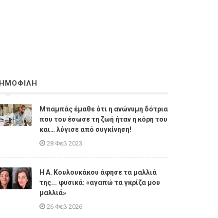
ΗΜΟΦΙΛΗ
Μπαμπάς έμαθε ότι η ανώνυμη δότρια
που του έσωσε τη ζωή ήταν η κόρη του
και… λύγισε από συγκίνηση!
28 Φεβ 2023
Η A. Κουλουκάκου άφησε τα μαλλιά
της... φυσικά: «αγαπώ τα γκρίζα μου
μαλλιά»
26 Φεβ 2026