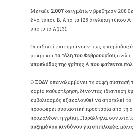
Μεταξύ
2.007
δειγμάτων βρέθηκαν 208 θετ
ένα τύπου Β. Από τα 125 στελέχη τύπου Α
υπότυπο Α(Η3).
Οι ειδικοί επισημαίνουν πως η περίοδος 
μέχρι και
τα τέλη του Φεβρουαρίου
, ενώ η
υποκλάδος της γρίπης A που φαίνεται πολ
Ο
ΕΟΔΥ
επαναλαμβάνει τη σαφή σύστασή 
καμία καθυστέρηση, δίνοντας ιδιαίτερη έ
εμβολιασμός εξακολουθεί να αποτελεί το
προσφέρει ουσιαστική προστασία από τη σ
προκαλέσει η γρίπη. Παράλληλα, συνιστάτ
αυξημένου κινδύνου για επιπλοκές
, μόλ