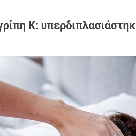
 γρίπη Κ: υπερδιπλασιάστηκ