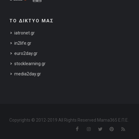
ΤΟ ΔΙΚΤΥΟ ΜΑΣ
iatronet.gr
in2life.gr
euro2day.gr
stocklearning.gr
media2day.gr
Copyrights © 2012-2019 All Rights Reserved Mama365 Ε.Π.Ε.