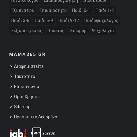
Γυναικολόγος
Διαπαιδαγώγηση
Διασκέδαση
Έξυπνα tips
Επικαιρότητα
Παιδί 0-1
Παιδί 1-3
Παιδί 3-6
Παιδί 6-9
Παιδί 9-12
Παιδοψυχολόγος
Σεξ και σχέσεις
Τοκετός
Χιούμορ
Ψυχολογία
MAMA365.GR
Διαφημιστείτε
Ταυτότητα
Επικοινωνία
Όροι Χρήσης
Sitemap
Προσωπικά Δεδομένα