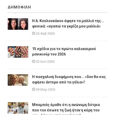
ΔΗΜΟΦΙΛΗ
Η A. Κουλουκάκου άφησε τα μαλλιά της...
φυσικά: «αγαπώ τα γκρίζα μου μαλλιά»
26 Φεβ 2026
15 σχέδια για το πρώτο καλοκαιρινό
μανικιούρ του 2026
02 Ιουν 2026
Η πασχαλινή διαφήμιση που... «δεν θα σας
αφήσει άντερο από τα γέλια»!
09 Μαρ 2026
Μπαμπάς έμαθε ότι η ανώνυμη δότρια
που του έσωσε τη ζωή ήταν η κόρη του