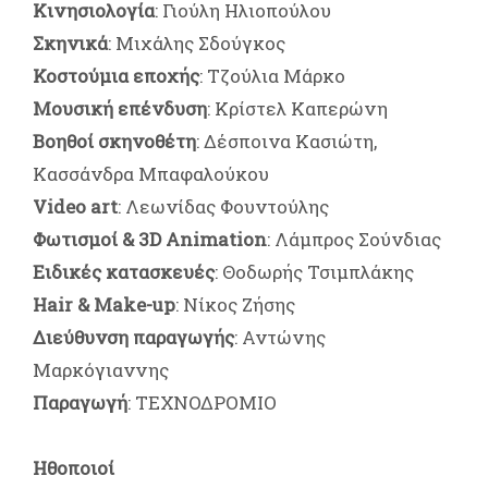
Κινησιολογία
: Γιούλη Ηλιοπούλου
Σκηνικά
: Μιχάλης Σδούγκος
Κοστούμια εποχής
: Τζούλια Μάρκο
Μουσική επένδυση
: Κρίστελ Καπερώνη
Βοηθοί σκηνοθέτη
: Δέσποινα Κασιώτη,
Κασσάνδρα Μπαφαλούκου
Video art
: Λεωνίδας Φουντούλης
Φωτισμοί & 3D Animation
: Λάμπρος Σούνδιας
Ειδικές κατασκευές
: Θοδωρής Τσιμπλάκης
Hair & Make-up
: Νίκος Ζήσης
Διεύθυνση παραγωγής
: Αντώνης
Μαρκόγιαννης
Παραγωγή
: ΤΕΧΝΟΔΡΟΜΙΟ
Ηθοποιοί