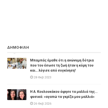
ΔΗΜΟΦΙΛΗ
Μπαμπάς έμαθε ότι η ανώνυμη δότρια
που του έσωσε τη ζωή ήταν η κόρη του
και… λύγισε από συγκίνηση!
28 Φεβ 2023
Η A. Κουλουκάκου άφησε τα μαλλιά της...
φυσικά: «αγαπώ τα γκρίζα μου μαλλιά»
26 Φεβ 2026