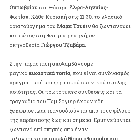
Οκτωβρίου
στο Θέατρο
Άλφα-Ληναίος-
Φωτίου.
Κάθε Κυριακή
στις 11.30, το κλασικό
αριστούργημα του
Μαρκ Τουέιν
θα ζωντανεύει
και φέτος στη θεατρική σκηνή,
σε
σκηνοθεσία
Γιώργου Τζαβάρα.
Στην παράσταση απολαμβάνουμε
μαγικά
εικαστικά τοπία
, που είναι συνδυασμός
πραγματικού και ψηφιακού σκηνικού υψηλής
ποιότητας. Οι πρωτότυπες συνθέσεις και τα
τραγούδια του Τομ Σόγιερ έχουν ήδη
ξεχωρίσει και τραγουδιούνται από τους φίλους
της παράστασης έως και σήμερα. Ερμηνεύονται
ζωντανά επί σκηνής από έναν
ταλαντούχο
οκταμελή θίασο ηθοποιών και