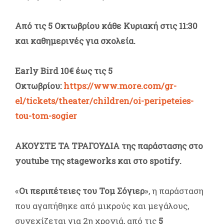
Από τις 5 Οκτωβρίου κάθε Κυριακή στις 11:30
και καθημερινές για σχολεία.
Early Bird 10€ έως τις 5
Οκτωβρίου:
https://www.more.com/gr-
el/tickets/theater/children/oi-peripeteies-
tou-tom-sogier
ΑΚΟΥΣΤΕ ΤΑ ΤΡΑΓΟΥΔΙΑ της παράστασης στο
youtube της stageworks και στο spotify.
«
Οι περιπέτειες του Τομ Σόγιερ
», η παράσταση
που αγαπήθηκε από μικρούς και μεγάλους,
συνεχίζεται για 2
η
χρονιά, από τις
5