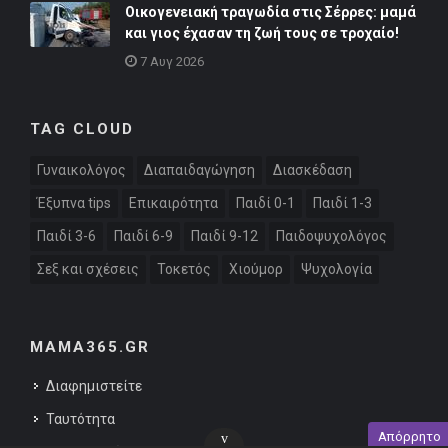
Οικογενειακή τραγωδία στις Σέρρες: μαμά
και γιος έχασαν τη ζωή τους σε τροχαίο!
7 Αυγ 2026
TAG CLOUD
Γυναικολόγος
Διαπαιδαγώγηση
Διασκέδαση
Έξυπνα tips
Επικαιρότητα
Παιδί 0-1
Παιδί 1-3
Παιδί 3-6
Παιδί 6-9
Παιδί 9-12
Παιδοψυχολόγος
Σεξ και σχέσεις
Τοκετός
Χιούμορ
Ψυχολογία
MAMA365.GR
Διαφημιστείτε
Ταυτότητα
Απόρρητο
v