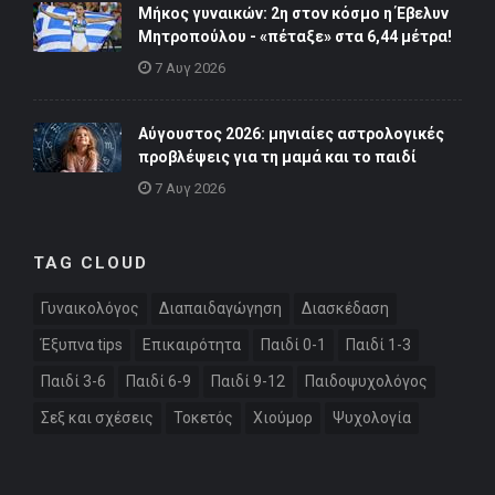
Μήκος γυναικών: 2η στον κόσμο η Έβελυν
Μητροπούλου - «πέταξε» στα 6,44 μέτρα!
7 Αυγ 2026
Αύγουστος 2026: μηνιαίες αστρολογικές
προβλέψεις για τη μαμά και το παιδί
7 Αυγ 2026
TAG CLOUD
Γυναικολόγος
Διαπαιδαγώγηση
Διασκέδαση
Έξυπνα tips
Επικαιρότητα
Παιδί 0-1
Παιδί 1-3
Παιδί 3-6
Παιδί 6-9
Παιδί 9-12
Παιδοψυχολόγος
Σεξ και σχέσεις
Τοκετός
Χιούμορ
Ψυχολογία