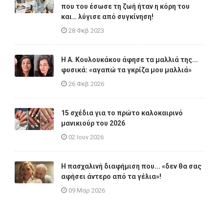
που του έσωσε τη ζωή ήταν η κόρη του
και… λύγισε από συγκίνηση!
28 Φεβ 2023
Η A. Κουλουκάκου άφησε τα μαλλιά της...
φυσικά: «αγαπώ τα γκρίζα μου μαλλιά»
26 Φεβ 2026
15 σχέδια για το πρώτο καλοκαιρινό
μανικιούρ του 2026
02 Ιουν 2026
Η πασχαλινή διαφήμιση που... «δεν θα σας
αφήσει άντερο από τα γέλια»!
09 Μαρ 2026