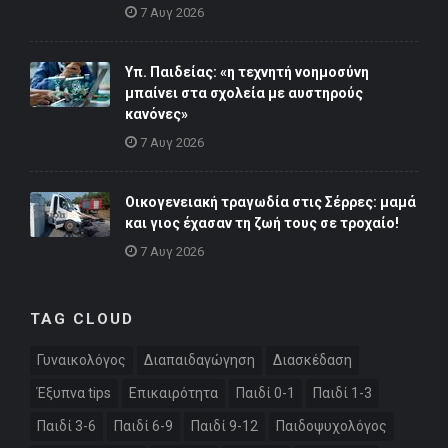
7 Αυγ 2026
Υπ. Παιδείας: «η τεχνητή νοημοσύνη
μπαίνει στα σχολεία με αυστηρούς
κανόνες»
7 Αυγ 2026
Οικογενειακή τραγωδία στις Σέρρες: μαμά
και γιος έχασαν τη ζωή τους σε τροχαίο!
7 Αυγ 2026
TAG CLOUD
Γυναικολόγος
Διαπαιδαγώγηση
Διασκέδαση
Έξυπνα tips
Επικαιρότητα
Παιδί 0-1
Παιδί 1-3
Παιδί 3-6
Παιδί 6-9
Παιδί 9-12
Παιδοψυχολόγος