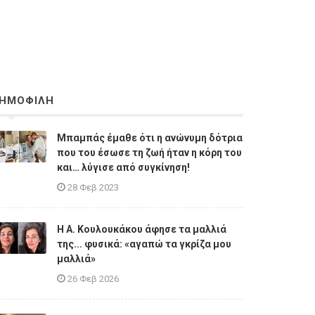
ΗΜΟΦΙΛΗ
Μπαμπάς έμαθε ότι η ανώνυμη δότρια
που του έσωσε τη ζωή ήταν η κόρη του
και… λύγισε από συγκίνηση!
28 Φεβ 2023
Η A. Κουλουκάκου άφησε τα μαλλιά
της... φυσικά: «αγαπώ τα γκρίζα μου
μαλλιά»
26 Φεβ 2026