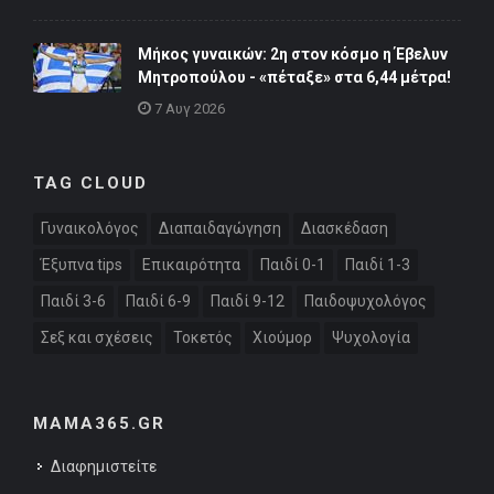
Μήκος γυναικών: 2η στον κόσμο η Έβελυν
Μητροπούλου - «πέταξε» στα 6,44 μέτρα!
7 Αυγ 2026
TAG CLOUD
Γυναικολόγος
Διαπαιδαγώγηση
Διασκέδαση
Έξυπνα tips
Επικαιρότητα
Παιδί 0-1
Παιδί 1-3
Παιδί 3-6
Παιδί 6-9
Παιδί 9-12
Παιδοψυχολόγος
Σεξ και σχέσεις
Τοκετός
Χιούμορ
Ψυχολογία
MAMA365.GR
Διαφημιστείτε