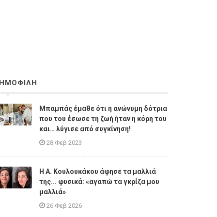
ΗΜΟΦΙΛΗ
Μπαμπάς έμαθε ότι η ανώνυμη δότρια
που του έσωσε τη ζωή ήταν η κόρη του
και… λύγισε από συγκίνηση!
28 Φεβ 2023
Η A. Κουλουκάκου άφησε τα μαλλιά
της... φυσικά: «αγαπώ τα γκρίζα μου
μαλλιά»
26 Φεβ 2026