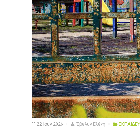
22 Ιουν 2026
Έβελυν Ελένη
ΕΚΠΑΙΔΕ