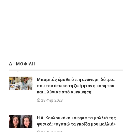
ΔΗΜΟΦΙΛΗ
Μπαμπάς έμαθε ότι η ανώνυμη δότρια
που του έσωσε τη ζωή ήταν η κόρη του
και… λύγισε από συγκίνηση!
28 Φεβ 2023
Η A. Κουλουκάκου άφησε τα μαλλιά της...
φυσικά: «αγαπώ τα γκρίζα μου μαλλιά»