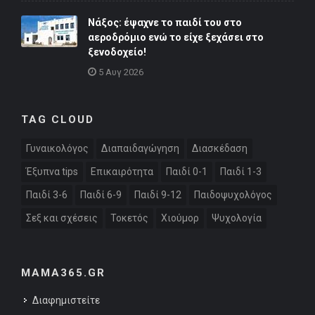
Νάξος: έψαχνε το παιδί του στο
αεροδρόμιο ενώ το είχε ξεχάσει στο
ξενοδοχείο!
5 Αυγ 2026
TAG CLOUD
Γυναικολόγος
Διαπαιδαγώγηση
Διασκέδαση
Έξυπνα tips
Επικαιρότητα
Παιδί 0-1
Παιδί 1-3
Παιδί 3-6
Παιδί 6-9
Παιδί 9-12
Παιδοψυχολόγος
Σεξ και σχέσεις
Τοκετός
Χιούμορ
Ψυχολογία
MAMA365.GR
Διαφημιστείτε