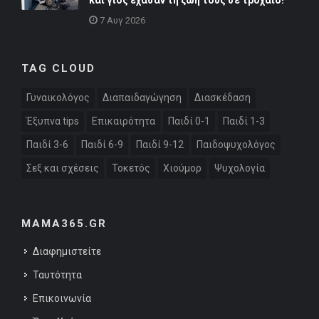
7 Αυγ 2026
TAG CLOUD
Γυναικολόγος
Διαπαιδαγώγηση
Διασκέδαση
Έξυπνα tips
Επικαιρότητα
Παιδί 0-1
Παιδί 1-3
Παιδί 3-6
Παιδί 6-9
Παιδί 9-12
Παιδοψυχολόγος
Σεξ και σχέσεις
Τοκετός
Χιούμορ
Ψυχολογία
MAMA365.GR
Διαφημιστείτε
Ταυτότητα
Επικοινωνία