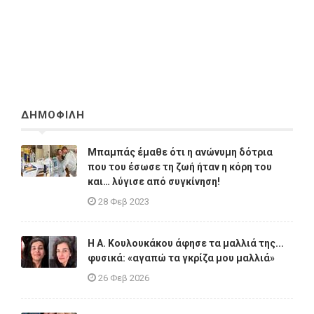
ΔΗΜΟΦΙΛΗ
Μπαμπάς έμαθε ότι η ανώνυμη δότρια
που του έσωσε τη ζωή ήταν η κόρη του
και… λύγισε από συγκίνηση!
28 Φεβ 2023
Η A. Κουλουκάκου άφησε τα μαλλιά της...
φυσικά: «αγαπώ τα γκρίζα μου μαλλιά»
26 Φεβ 2026