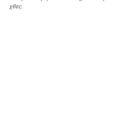
χθες.