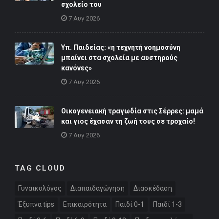
σχολείο του
7 Αυγ 2026
Υπ. Παιδείας: «η τεχνητή νοημοσύνη
μπαίνει στα σχολεία με αυστηρούς
κανόνες»
7 Αυγ 2026
Οικογενειακή τραγωδία στις Σέρρες: μαμά
και γιος έχασαν τη ζωή τους σε τροχαίο!
7 Αυγ 2026
TAG CLOUD
Γυναικολόγος
Διαπαιδαγώγηση
Διασκέδαση
Έξυπνα tips
Επικαιρότητα
Παιδί 0-1
Παιδί 1-3