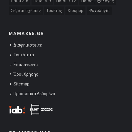
Παιδί 3-6
Παιδί 6-9
Παιδί 9-12
Παιδοψυχολόγος
Σεξ και σχέσεις
Τοκετός
Χιούμορ
Ψυχολογία
MAMA365.GR
Διαφημιστείτε
Ταυτότητα
Επικοινωνία
Όροι Χρήσης
Sitemap
Προσωπικά Δεδομένα