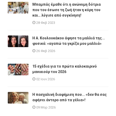
Μπαμπάς έμαθε ότι η ανώνυμη δότρια
που του έσωσε τη ζωή ήταν η κόρη του
και… λύγισε από συγκίνηση!
28 Φεβ 2023
Η A. Κουλουκάκου άφησε τα μαλλιά της...
φυσικά: «αγαπώ τα γκρίζα μου μαλλιά»
26 Φεβ 2026
15 σχέδια για το πρώτο καλοκαιρινό
μανικιούρ του 2026
02 Ιουν 2026
Η πασχαλινή διαφήμιση που... «δεν θα σας
αφήσει άντερο από τα γέλια»!
09 Μαρ 2026