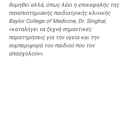
θυμηθεί αλλά, όπως λέει η επικεφαλής της
πανεπιστημιακής παιδιατρικής κλινικής
Baylor College of Medicine, Dr. Singhal,
«καταλήγει να ξεχνά σημαντικές
παρατηρήσεις για την υγεία και την
συμπεριφορά του παιδιού που τον
απασχολούν».