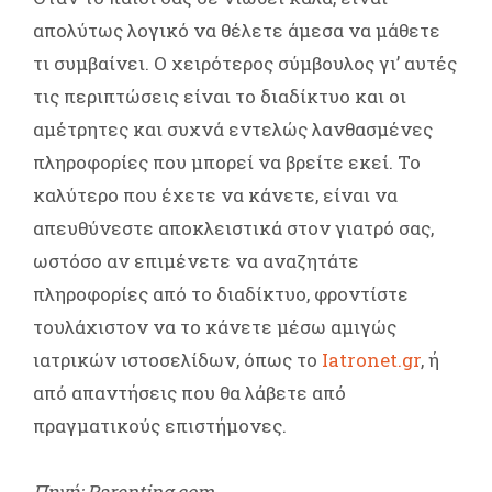
απολύτως λογικό να θέλετε άμεσα να μάθετε
τι συμβαίνει. Ο χειρότερος σύμβουλος γι’ αυτές
τις περιπτώσεις είναι το διαδίκτυο και οι
αμέτρητες και συχνά εντελώς λανθασμένες
πληροφορίες που μπορεί να βρείτε εκεί. Το
καλύτερο που έχετε να κάνετε, είναι να
απευθύνεστε αποκλειστικά στον γιατρό σας,
ωστόσο αν επιμένετε να αναζητάτε
πληροφορίες από το διαδίκτυο, φροντίστε
τουλάχιστον να το κάνετε μέσω αμιγώς
ιατρικών ιστοσελίδων, όπως το
Iatronet.gr
, ή
από απαντήσεις που θα λάβετε από
πραγματικούς επιστήμονες.
Πηγή: Parenting.com