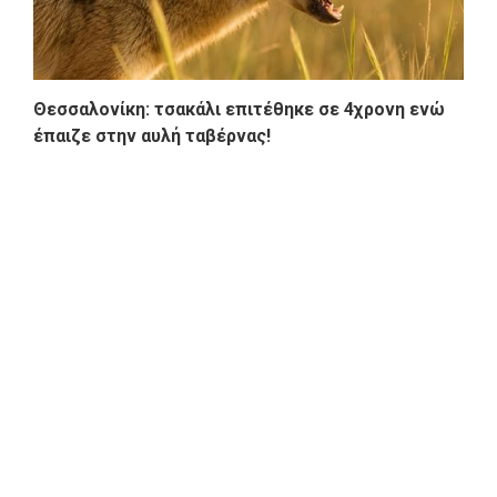
Θεσσαλονίκη: τσακάλι επιτέθηκε σε 4χρονη ενώ
έπαιζε στην αυλή ταβέρνας!