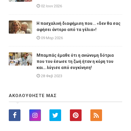
02 Ιουν 2026
Η πασχαλινή διαφήμιση που... «δεν θα σας
αφήσει άντερο από τα γέλια»!
09 Μαρ 2026
Μπαμπάς έμαθε ότι η ανώνυμη δότρια
που του έσωσε τη ζωή ήταν η κόρη του
και… λύγισε από συγκίνηση!
28 Φεβ 2023
ΑΚΟΛΟΥΘΗΣΤΕ ΜΑΣ