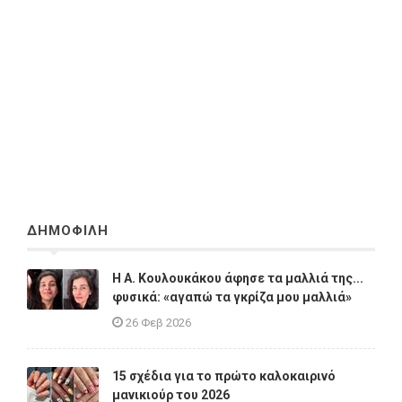
ΔΗΜΟΦΙΛΗ
Η A. Κουλουκάκου άφησε τα μαλλιά της...
φυσικά: «αγαπώ τα γκρίζα μου μαλλιά»
26 Φεβ 2026
15 σχέδια για το πρώτο καλοκαιρινό
μανικιούρ του 2026