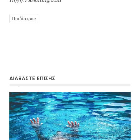
Παιδίατρος
ΔΙΑΒΑΣΤΕ ΕΠΙΣΗΣ