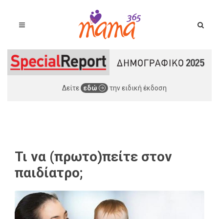
Δείτε
εδώ
την ειδική έκδοση
Τι να (πρωτο)πείτε στον
παιδίατρο;