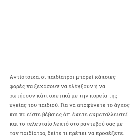
Αντίστοιχα, οι παιδίατροι μπορεί κάποιες
φορές να ξεχάσουν να ελέγξουν ή να
ρωτήσουν κάτι σχετικά με την πορεία της
υγείας του παιδιού. Για να αποφύγετε το άγχος
και να είστε βέβαιες ότι έχετε εκμεταλλευτεί
και το τελευταίο λεπτό στο ραντεβού σας με
τον παιδίατρο, δείτε τι πρέπει να προσέξετε.