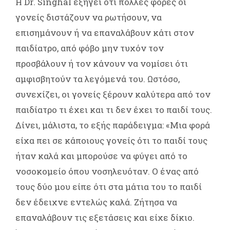
Η Dr. Singhal εξηγεί ότι πολλές φορές οι
γονείς διστάζουν να ρωτήσουν, να
επισημάνουν ή να επαναλάβουν κάτι στον
παιδίατρο, από φόβο μην τυχόν τον
προσβάλουν ή τον κάνουν να νομίσει ότι
αμφισβητούν τα λεγόμενά του. Ωστόσο,
συνεχίζει, οι γονείς ξέρουν καλύτερα από τον
παιδίατρο τι έχει και τι δεν έχει το παιδί τους.
Δίνει, μάλιστα, το εξής παράδειγμα: «Μια φορά
είχα πει σε κάποιους γονείς ότι το παιδί τους
ήταν καλά και μπορούσε να φύγει από το
νοσοκομείο όπου νοσηλευόταν. Ο ένας από
τους δύο μου είπε ότι στα μάτια του το παιδί
δεν έδειχνε εντελώς καλά. Ζήτησα να
επαναλάβουν τις εξετάσεις και είχε δίκιο.