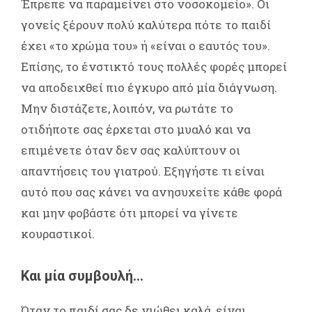
Έπρεπε να παραμείνει στο νοσοκομείο». Οι
γονείς ξέρουν πολύ καλύτερα πότε το παιδί
έχει «το χρώμα του» ή «είναι ο εαυτός του».
Επίσης, το ένστικτό τους πολλές φορές μπορεί
να αποδειχθεί πιο έγκυρο από μία διάγνωση.
Μην διστάζετε, λοιπόν, να ρωτάτε το
οτιδήποτε σας έρχεται στο μυαλό και να
επιμένετε όταν δεν σας καλύπτουν οι
απαντήσεις του γιατρού. Εξηγήστε τι είναι
αυτό που σας κάνει να ανησυχείτε κάθε φορά
και μην φοβάστε ότι μπορεί να γίνετε
κουραστικοί.
Και μία συμβουλή…
Όταν το παιδί σας δε νιώθει καλά, είναι