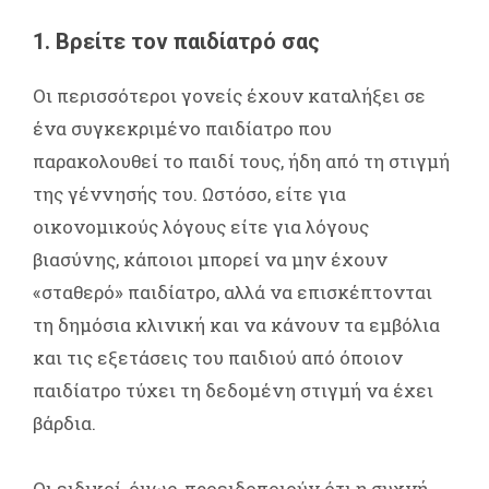
1. Βρείτε τον παιδίατρό σας
Οι περισσότεροι γονείς έχουν καταλήξει σε
ένα συγκεκριμένο παιδίατρο που
παρακολουθεί το παιδί τους, ήδη από τη στιγμή
της γέννησής του. Ωστόσο, είτε για
οικονομικούς λόγους είτε για λόγους
βιασύνης, κάποιοι μπορεί να μην έχουν
«σταθερό» παιδίατρο, αλλά να επισκέπτονται
τη δημόσια κλινική και να κάνουν τα εμβόλια
και τις εξετάσεις του παιδιού από όποιον
παιδίατρο τύχει τη δεδομένη στιγμή να έχει
βάρδια.
Οι ειδικοί, όμως, προειδοποιούν ότι η συχνή