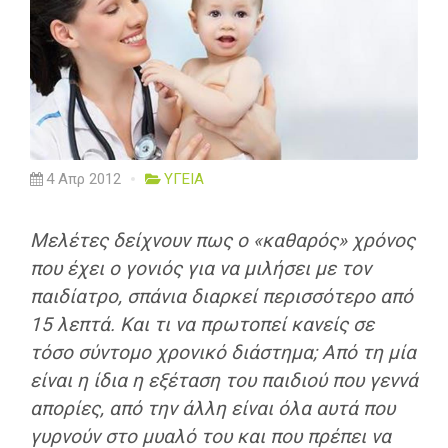
4 Απρ 2012
ΥΓΕΙΑ
Μελέτες δείχνουν πως ο «καθαρός» χρόνος
που έχει ο γονιός για να μιλήσει με τον
παιδίατρο, σπάνια διαρκεί περισσότερο από
15 λεπτά. Και τι να πρωτοπεί κανείς σε
τόσο σύντομο χρονικό διάστημα; Από τη μία
είναι η ίδια η εξέταση του παιδιού που γεννά
απορίες, από την άλλη είναι όλα αυτά που
γυρνούν στο μυαλό του και που πρέπει να