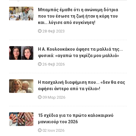
Μπαμπάς έμαθε ότι η ανώνυμη δότρια
που του έσωσε τη ζωή ήταν η κόρη του
και… λύγισε από συγκίνηση!
28 Φεβ 2023
Η A. Κουλουκάκου άφησε τα μαλλιά της...
φυσικά: «αγαπώ τα γκρίζα μου μαλλιά»
26 Φεβ 2026
Η πασχαλινή διαφήμιση που... «δεν θα σας
αφήσει άντερο από τα γέλια»!
09 Μαρ 2026
15 σχέδια για το πρώτο καλοκαιρινό
μανικιούρ του 2026
02 Ιουν 2026