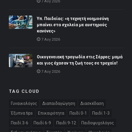
7 Αυγ 2026
Υπ. Παιδείας: «η τεχνητή νοημοσύνη
μπαίνει στα σχολεία με αυστηρούς
κανόνες»
7 Αυγ 2026
Οικογενειακή τραγωδία στις Σέρρες: μαμά
και γιος έχασαν τη ζωή τους σε τροχαίο!
7 Αυγ 2026
TAG CLOUD
Γυναικολόγος
Διαπαιδαγώγηση
Διασκέδαση
Έξυπνα tips
Επικαιρότητα
Παιδί 0-1
Παιδί 1-3
Παιδί 3-6
Παιδί 6-9
Παιδί 9-12
Παιδοψυχολόγος