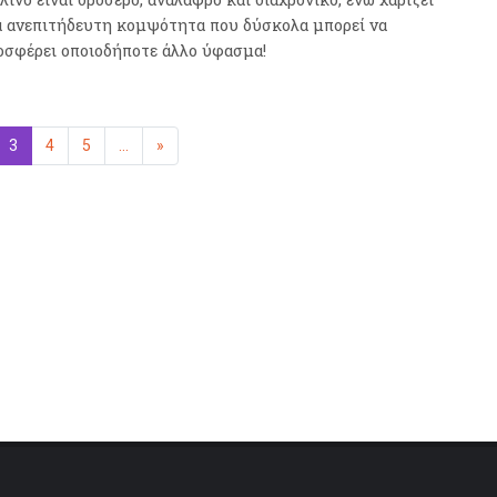
α ανεπιτήδευτη κομψότητα που δύσκολα μπορεί να
οσφέρει οποιοδήποτε άλλο ύφασμα!
η
3
(επιλεγμένη)
4
5
...
»
Επόμενη