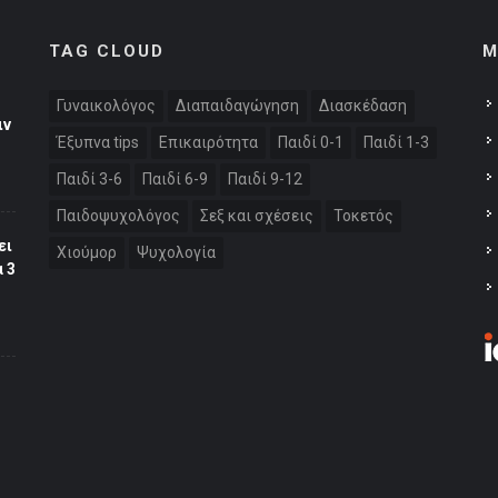
TAG CLOUD
M
Γυναικολόγος
Διαπαιδαγώγηση
Διασκέδαση
ιν
Έξυπνα tips
Επικαιρότητα
Παιδί 0-1
Παιδί 1-3
Παιδί 3-6
Παιδί 6-9
Παιδί 9-12
Παιδοψυχολόγος
Σεξ και σχέσεις
Τοκετός
ει
Χιούμορ
Ψυχολογία
 3