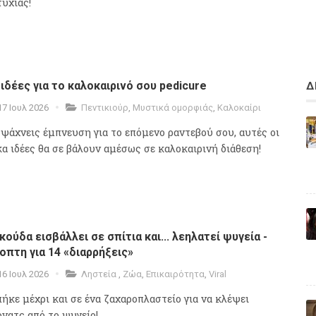
τυχίας!
 ιδέες για το καλοκαιρινό σου pedicure
Δ
17 Ιουλ 2026
Πεντικιούρ
,
Μυστικά ομορφιάς
,
Καλοκαίρι
 ψάχνεις έμπνευση για το επόμενο ραντεβού σου, αυτές οι
κα ιδέες θα σε βάλουν αμέσως σε καλοκαιρινή διάθεση!
κούδα εισβάλλει σε σπίτια και... λεηλατεί ψυγεία -
οπτη για 14 «διαρρήξεις»
16 Ιουλ 2026
Ληστεία
,
Ζώα
,
Επικαιρότητα
,
Viral
ήκε μέχρι και σε ένα ζαχαροπλαστείο για να κλέψει
όνατς από το ψυγείο!