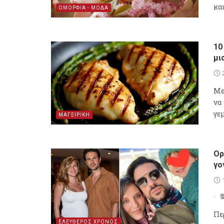
κα
ΟΜΟΡΦΙΑ - ΜΟΔΑ
10
μι
Με
να
γε
ΜΑΓΕΙΡΙΚΗ
Ορ
γο
Πε
ΕΛΕΥΘΕΡΟΣ ΧΡΟΝΟΣ