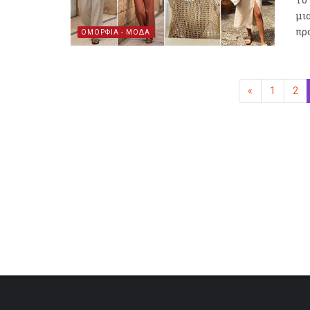
μι
πρ
ΟΜΟΡΦΙΑ - ΜΟΔΑ
«
Προηγούμεν
1
2