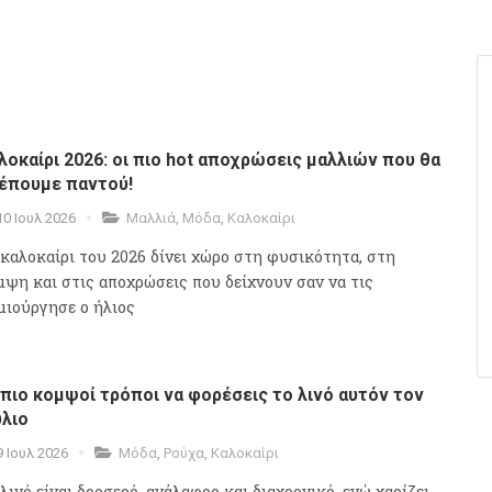
λοκαίρι 2026: οι πιο hot αποχρώσεις μαλλιών που θα
έπουμε παντού!
10 Ιουλ 2026
Μαλλιά
,
Μόδα
,
Καλοκαίρι
 καλοκαίρι του 2026 δίνει χώρο στη φυσικότητα, στη
μψη και στις αποχρώσεις που δείχνουν σαν να τις
μιούργησε ο ήλιος
 πιο κομψοί τρόποι να φορέσεις το λινό αυτόν τον
ύλιο
9 Ιουλ 2026
Μόδα
,
Ρούχα
,
Καλοκαίρι
λινό είναι δροσερό, ανάλαφρο και διαχρονικό, ενώ χαρίζει