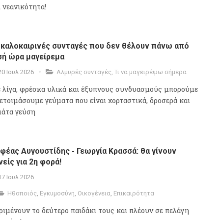
ι νεανικότητα!
 καλοκαιρινές συνταγές που δεν θέλουν πάνω από
σή ώρα μαγείρεμα
20 Ιουλ 2026
Αλμυρές συνταγές
,
Τι να μαγειρέψω σήμερα
 λίγα, φρέσκα υλικά και έξυπνους συνδυασμούς μπορούμε
 ετοιμάσουμε γεύματα που είναι χορταστικά, δροσερά και
μάτα γεύση
φέας Αυγουστίδης - Γεωργία Κρασσά: θα γίνουν
νείς για 2η φορά!
17 Ιουλ 2026
Ηθοποιός
,
Εγκυμοσύνη
,
Οικογένεια
,
Επικαιρότητα
ριμένουν το δεύτερο παιδάκι τους και πλέουν σε πελάγη