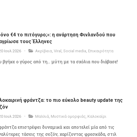
όνο €4 το πιτόγυρο;»: η ανάρτηση Φινλανδού που
αγρίωσε τους Έλληνες
20 Ιουλ 2026
Ακρίβεια
,
Viral
,
Social media
,
Επικαιρότητα
 βγήκε ο γύρος από τη... μύτη με τα σχόλια που διάβασε!
λοκαιρινή φράντζα: το πιο εύκολο beauty update της
ζόν
20 Ιουλ 2026
Μαλλιά
,
Μυστικά ομορφιάς
,
Καλοκαίρι
φράντζα επιστρέφει δυναμικά και αποτελεί μία από τις
γαλύτερες τάσεις της σεζόν, χαρίζοντας φρεσκάδα, στιλ