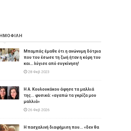
ΗΜΟΦΙΛΗ
Μπαμπάς έμαθε ότι η ανώνυμη δότρια
που του έσωσε τη ζωή ήταν η κόρη του
και… λύγισε από συγκίνηση!
28 Φεβ 2023
Η A. Κουλουκάκου άφησε τα μαλλιά
της... φυσικά: «αγαπώ τα γκρίζα μου
μαλλιά»
26 Φεβ 2026
Η πασχαλινή διαφήμιση που... «δεν θα