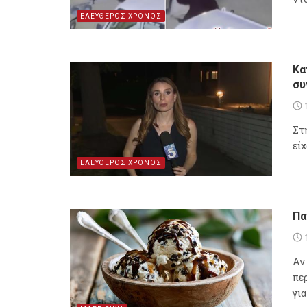
ΕΛΕΥΘΕΡΟΣ ΧΡΟΝΟΣ
Κα
συ
Στ
είχ
ΕΛΕΥΘΕΡΟΣ ΧΡΟΝΟΣ
Πα
Αν
πε
για