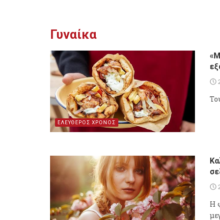
Γυναίκα
«Μ
εξ
Του
ΕΛΕΥΘΕΡΟΣ ΧΡΟΝΟΣ
Κα
σε
Η 
με