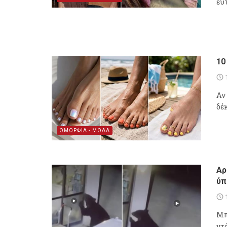
ευ
10
Αν
δέ
ΟΜΟΡΦΙΑ - ΜΟΔΑ
Αρ
ύπ
Μπ
ντ