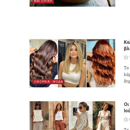
ΜΑΓΕΙΡΙΚΗ
Κα
βλ
Το
λά
δη
ΟΜΟΡΦΙΑ - ΜΟΔΑ
Οι
Ιο
Το 