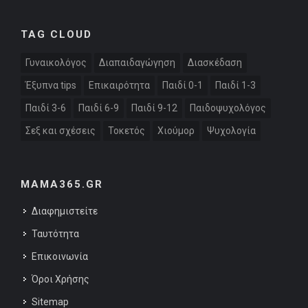
TAG CLOUD
Γυναικολόγος
Διαπαιδαγώγηση
Διασκέδαση
Έξυπνα tips
Επικαιρότητα
Παιδί 0-1
Παιδί 1-3
Παιδί 3-6
Παιδί 6-9
Παιδί 9-12
Παιδοψυχολόγος
Σεξ και σχέσεις
Τοκετός
Χιούμορ
Ψυχολογία
MAMA365.GR
Διαφημιστείτε
Ταυτότητα
Επικοινωνία
Όροι Χρήσης
Sitemap