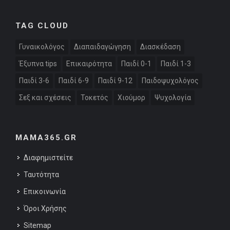
TAG CLOUD
Γυναικολόγος
Διαπαιδαγώγηση
Διασκέδαση
Έξυπνα tips
Επικαιρότητα
Παιδί 0-1
Παιδί 1-3
Παιδί 3-6
Παιδί 6-9
Παιδί 9-12
Παιδοψυχολόγος
Σεξ και σχέσεις
Τοκετός
Χιούμορ
Ψυχολογία
MAMA365.GR
Διαφημιστείτε
Ταυτότητα
Επικοινωνία
Όροι Χρήσης
Sitemap