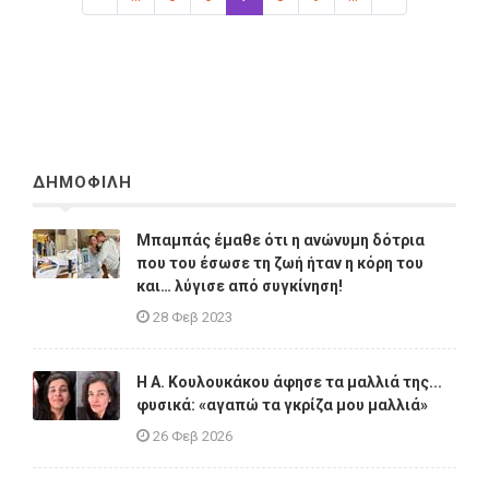
ΔΗΜΟΦΙΛΗ
Μπαμπάς έμαθε ότι η ανώνυμη δότρια
που του έσωσε τη ζωή ήταν η κόρη του
και… λύγισε από συγκίνηση!
28 Φεβ 2023
Η A. Κουλουκάκου άφησε τα μαλλιά της...
φυσικά: «αγαπώ τα γκρίζα μου μαλλιά»
26 Φεβ 2026