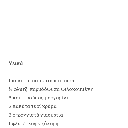
Υλικά
:
1 πακέτο μπισκότα πτι μπερ
½ φλυτζ. καρυδόψυχα ψιλοκομμένη
3 κουτ. σούπας μαργαρίνη
2 πακέτα τυρί κρέμα
3 στραγγιστά γιαούρτια
1 φλυτζ. καφέ ζάχαρη