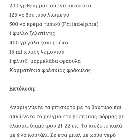
200 γρ θρυμματισμένα μπισκότα
125 γρ βούτυρο λιωμένο
500 γρ κρέμα τυριού (Philadelphia)
1 φύλλο ζελατίνης
400 γρ γάλα ζαχαρούχο
15 ml χυμός λεμονιού
1 φλυτζ. μαρμελάδα φράουλα
Kομματάκια φρέσκιας φράουλας
Εκτέλεση:
Αναμιγνύετε τα μπισκότα με το βούτυρο και
απλώνετε το μείγμα στη βάση μιας φόρμας με
έλασμα, διαμέτρου 21-22 εκ. Το πιέζετε καλά
με ένα κουτάλι. Σε ένα μπολ με κρύο νερό