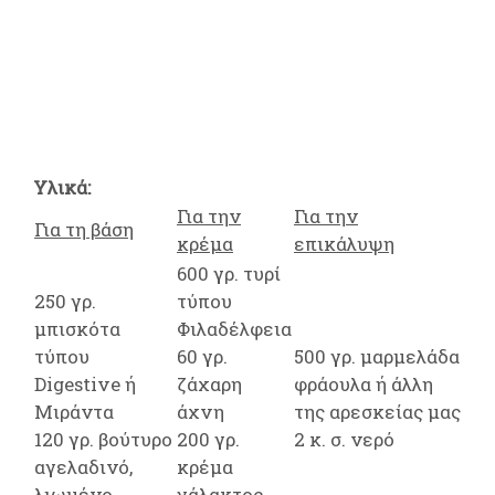
Υλικά:
Για την
Για την
Για τη βάση
κρέμα
επικάλυψη
600 γρ. τυρί
250 γρ.
τύπου
μπισκότα
Φιλαδέλφεια
τύπου
60 γρ.
500 γρ. μαρμελάδα
Digestive ή
ζάχαρη
φράουλα ή άλλη
Μιράντα
άχνη
της αρεσκείας μας
120 γρ. βούτυρο
200 γρ.
2 κ. σ. νερό
αγελαδινό,
κρέμα
λιωμένο
γάλακτος