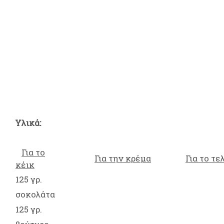
Υλικά:
Για το
Για την κρέμα
Για το τ
κέικ
125 γρ.
σοκολάτα
125 γρ.