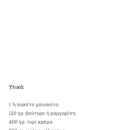
Υλικά:
1 ½ πακέτο μπισκότα
120 γρ. βούτυρο ή μαργαρίνη
400 γρ. τυρί κρέμα