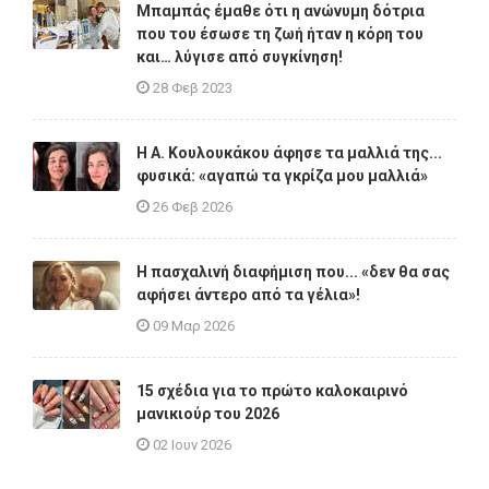
Μπαμπάς έμαθε ότι η ανώνυμη δότρια
που του έσωσε τη ζωή ήταν η κόρη του
και… λύγισε από συγκίνηση!
28 Φεβ 2023
Η A. Κουλουκάκου άφησε τα μαλλιά της...
φυσικά: «αγαπώ τα γκρίζα μου μαλλιά»
26 Φεβ 2026
Η πασχαλινή διαφήμιση που... «δεν θα σας
αφήσει άντερο από τα γέλια»!
09 Μαρ 2026
15 σχέδια για το πρώτο καλοκαιρινό
μανικιούρ του 2026
02 Ιουν 2026