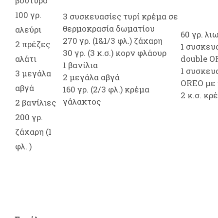
βούτυρο
100 γρ.
3 συσκευασίες τυρί κρέμα σε
θερμοκρασία δωματίου
αλεύρι
60 γρ. λ
270 γρ. (1&1/3 φλ.) ζάχαρη
2 πρέζες
1 συσκευα
30 γρ. (3 κ.σ.) κορν φλάουρ
αλάτι
double 
1 βανίλια
1 συσκευα
3 μεγάλα
2 μεγάλα αβγά
OREO με 
αβγά
160 γρ. (2/3 φλ.) κρέμα
2 κ.σ. κ
γάλακτος
2 βανίλιες
200 γρ.
ζάχαρη (1
φλ. )