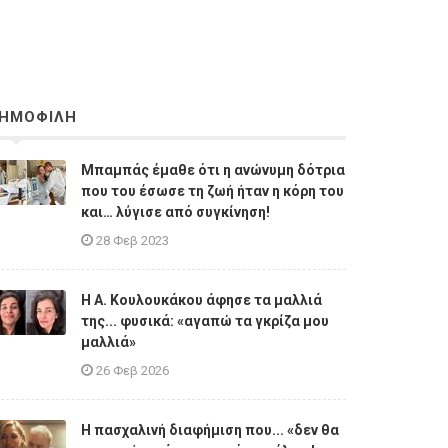
ΗΜΟΦΙΛΗ
Μπαμπάς έμαθε ότι η ανώνυμη δότρια
που του έσωσε τη ζωή ήταν η κόρη του
και… λύγισε από συγκίνηση!
28 Φεβ 2023
Η A. Κουλουκάκου άφησε τα μαλλιά
της... φυσικά: «αγαπώ τα γκρίζα μου
μαλλιά»
26 Φεβ 2026
Η πασχαλινή διαφήμιση που... «δεν θα