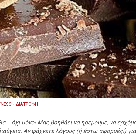
TNESS - ΔΙΑΤΡΟΦΗ
... όχι μόνο! Μας βοηθάει να ηρεμούμε, να ερχόμ
ιαύγεια. Αν ψάχνετε λόγους (ή έστω αφορμές!) γι