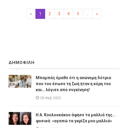
«
Προηγούμενη
1
(επιλεγμένη)
2
3
4
5
...
»
Επόμενη
ΔΗΜΟΦΙΛΗ
Μπαμπάς έμαθε ότι η ανώνυμη δότρια
που του έσωσε τη ζωή ήταν η κόρη του
και… λύγισε από συγκίνηση!
28 Φεβ 2023
Η A. Κουλουκάκου άφησε τα μαλλιά της...
φυσικά: «αγαπώ τα γκρίζα μου μαλλιά»