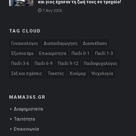
και γιος έχασαν τη ζωή τους σε τροχαίο!
7 Αυγ 2026
TAG CLOUD
Γυναικολόγος
Διαπαιδαγώγηση
Διασκέδαση
Έξυπνα tips
Επικαιρότητα
Παιδί 0-1
Παιδί 1-3
Παιδί 3-6
Παιδί 6-9
Παιδί 9-12
Παιδοψυχολόγος
Σεξ και σχέσεις
Τοκετός
Χιούμορ
Ψυχολογία
MAMA365.GR
Διαφημιστείτε
Ταυτότητα
Επικοινωνία