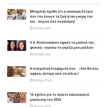
Μπαμπάς έμαθε ότι η ανώνυμη δότρια
που του έσωσε τη ζωή ήταν η κόρη του
και… λύγισε από συγκίνηση!
28 Φεβ 2023
Η A. Κουλουκάκου άφησε τα μαλλιά της...
φυσικά: «αγαπώ τα γκρίζα μου μαλλιά»
26 Φεβ 2026
Η πασχαλινή διαφήμιση που... «δεν θα σας
αφήσει άντερο από τα γέλια»!
09 Μαρ 2026
15 σχέδια για το πρώτο καλοκαιρινό
μανικιούρ του 2026
02 Ιουν 2026