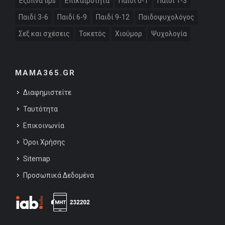
Έξυπνα tips
Επικαιρότητα
Παιδί 0-1
Παιδί 1-3
Παιδί 3-6
Παιδί 6-9
Παιδί 9-12
Παιδοψυχολόγος
Σεξ και σχέσεις
Τοκετός
Χιούμορ
Ψυχολογία
MAMA365.GR
Διαφημιστείτε
Ταυτότητα
Επικοινωνία
Όροι Χρήσης
Sitemap
Προσωπικά Δεδομένα