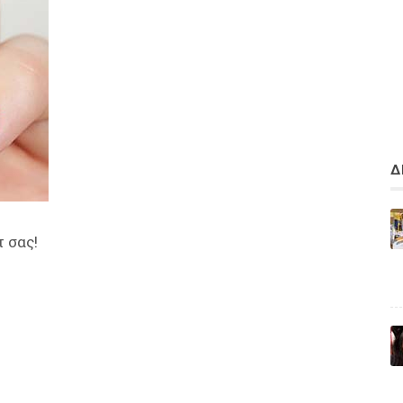
Δ
 σας!