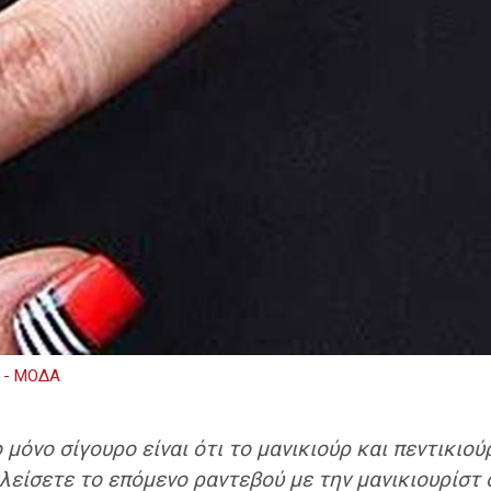
 - ΜΟΔΑ
 μόνο σίγουρο είναι ότι το μανικιούρ και πεντικιού
λείσετε το επόμενο ραντεβού με την μανικιουρίστ σ