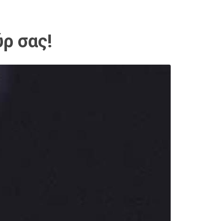
ύρ σας!