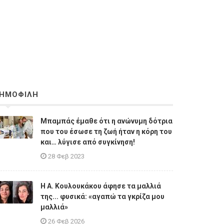
ΗΜΟΦΙΛΗ
Μπαμπάς έμαθε ότι η ανώνυμη δότρια
που του έσωσε τη ζωή ήταν η κόρη του
και… λύγισε από συγκίνηση!
28 Φεβ 2023
Η A. Κουλουκάκου άφησε τα μαλλιά
της... φυσικά: «αγαπώ τα γκρίζα μου
μαλλιά»
26 Φεβ 2026