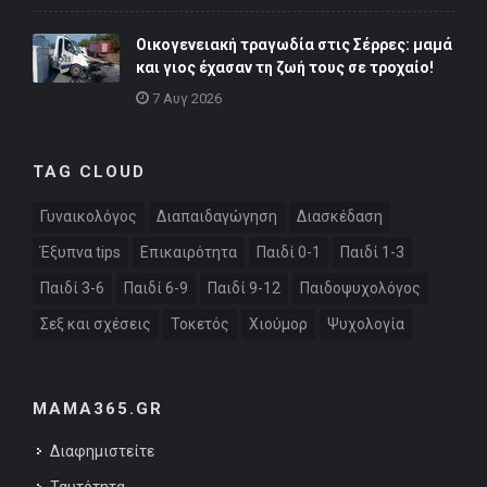
Οικογενειακή τραγωδία στις Σέρρες: μαμά
και γιος έχασαν τη ζωή τους σε τροχαίο!
7 Αυγ 2026
TAG CLOUD
Γυναικολόγος
Διαπαιδαγώγηση
Διασκέδαση
Έξυπνα tips
Επικαιρότητα
Παιδί 0-1
Παιδί 1-3
Παιδί 3-6
Παιδί 6-9
Παιδί 9-12
Παιδοψυχολόγος
Σεξ και σχέσεις
Τοκετός
Χιούμορ
Ψυχολογία
MAMA365.GR
Διαφημιστείτε
Ταυτότητα