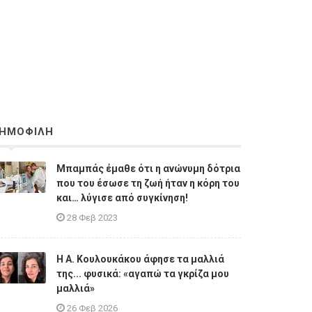
ΗΜΟΦΙΛΗ
Μπαμπάς έμαθε ότι η ανώνυμη δότρια
που του έσωσε τη ζωή ήταν η κόρη του
και… λύγισε από συγκίνηση!
28 Φεβ 2023
Η A. Κουλουκάκου άφησε τα μαλλιά
της... φυσικά: «αγαπώ τα γκρίζα μου
μαλλιά»
26 Φεβ 2026