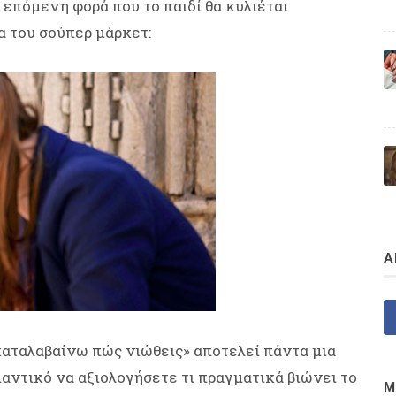
 επόμενη φορά που το παιδί θα κυλιέται
α του σούπερ μάρκετ:
Α
αταλαβαίνω πώς νιώθεις» αποτελεί πάντα μια
μαντικό να αξιολογήσετε τι πραγματικά βιώνει το
Μ