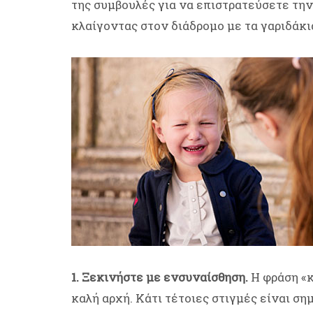
της συμβουλές για να επιστρατεύσετε την
κλαίγοντας στον διάδρομο με τα γαριδάκι
1. Ξεκινήστε με ενσυναίσθηση.
Η φράση «κ
καλή αρχή. Κάτι τέτοιες στιγμές είναι ση