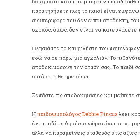
δοκιμάστε κάτι που μπορεί να αποδειχθεί 
παρατηρήσετε πως το παιδί είναι εμφανώ
συμπεριφορά του δεν είναι αποδεκτή, του
σκοπός, όμως, δεν είναι να κατευνάσετε τα
Πλησιάστε το και μιλήστε του χαμηλόφωνα
εδώ να σε πάρω μια αγκαλιά». Το πιθανότε
αποδοκιμάσουν την στάση σας. Το παιδί σα
αυτόματα θα ηρεμήσει.
Ξεχάστε τις αποδοκιμασίες και μείνετε σ
Η
παιδοψυχολόγος Debbie Pincus
λέει χαρ
ένα παιδί σε δημόσιο χώρο είναι το να μη
αλλά να παραμείνεις σταθερός στις αξίες π