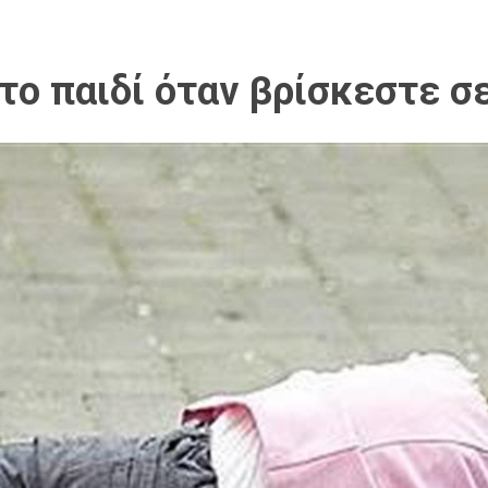
το παιδί όταν βρίσκεστε σ