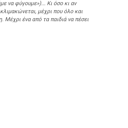
ε να φύγουμε»)... Κι όσο κι αν
 κλιμακώνεται, μέχρι που όλο και
 Μέχρι ένα από τα παιδιά να πέσει