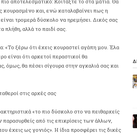
πιο αποτελεσματικό: Κοιτάξτε το στα μάτια. Θα
ς κουρασμένο και, ενώ καταλαβαίνει πως η
 είναι τρομερά δύσκολο να ηρεμήσει. Δικός σας
 πλήθη, αλλά το παιδί σας.
: «Το ξέρω ότι έχεις κουραστεί αγάπη μου. Έλα
ρο είναι ότι αρκετοί περαστικοί θα
Δ
ς, όμως, θα πέσει σίγουρα στην αγκαλιά σας και
ταθεροί στις αρχές σας
ακτηριστικά «το πιο δύσκολο στο να πειθαρχείς
ν παρασυρθείς από τις επικρίσεις των άλλων,
ου έχεις ως γονιός». Η ίδια προσφέρει τις δικές