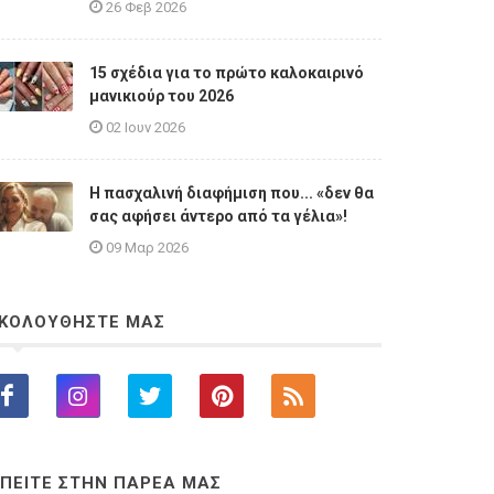
26 Φεβ 2026
15 σχέδια για το πρώτο καλοκαιρινό
μανικιούρ του 2026
02 Ιουν 2026
Η πασχαλινή διαφήμιση που... «δεν θα
σας αφήσει άντερο από τα γέλια»!
09 Μαρ 2026
ΚΟΛΟΥΘΗΣΤΕ ΜΑΣ
ΠΕΙΤΕ ΣΤΗΝ ΠΑΡΕΑ ΜΑΣ