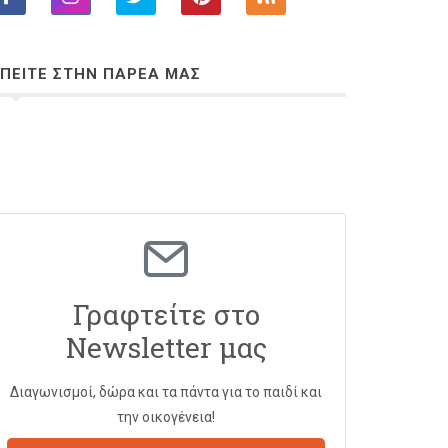
ΠΕΙΤΕ ΣΤΗΝ ΠΑΡΕΑ ΜΑΣ
Γραφτείτε στο
Newsletter μας
Διαγωνισμοί, δώρα και τα πάντα για το παιδί και
την οικογένεια!