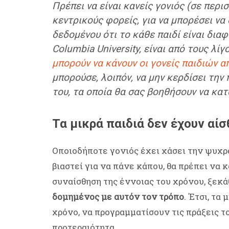
Πρέπει να είναι κανείς γονιός (σε περι
κεντρικούς φορείς, για να μπορέσει ν
δεδομένου ότι το κάθε παιδί είναι δια
Columbia University, είναι από τους λί
μπορούν να κάνουν οι γονείς παιδιών α
μπορούσε, λοιπόν, να μην κερδίσει την
του, τα οποία θα σας βοηθήσουν να κατ
Τα μικρά παιδιά δεν έχουν αί
Οποιοδήποτε γονιός έχει χάσει την ψυχραι
βιαστεί για να πάνε κάπου, θα πρέπει να 
συναίσθηση της έννοιας του χρόνου, ξεκ
δομημένος με αυτόν τον τρόπο
. Έτσι, τα
χρόνο, να προγραμματίσουν τις πράξεις το
προτεραιότητα.