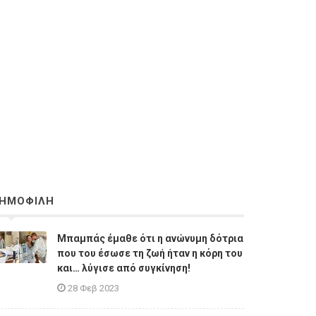
ΗΜΟΦΙΛΗ
Μπαμπάς έμαθε ότι η ανώνυμη δότρια
που του έσωσε τη ζωή ήταν η κόρη του
και… λύγισε από συγκίνηση!
28 Φεβ 2023