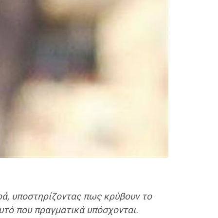
ά, υποστηρίζοντας πως κρύβουν το
αυτό που πραγματικά υπόσχονται.