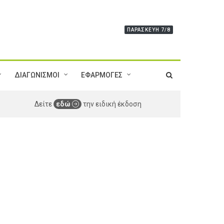
ΠΑΡΑΣΚΕΥΉ 7/8
ΔΙΑΓΩΝΙΣΜΟΙ
ΕΦΑΡΜΟΓΕΣ
Δείτε
εδώ
την ειδική έκδοση