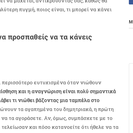
σει να μάχεται, αντικρούοντάς σας, καθώς θα
λύτερη πυγμή, ποιος είναι, τι μπορεί να κάνει
Μ
να προσπαθείς να τα κάνεις
ι περισσότερο ευτυχισμένα όταν νιώθουν
ίσθηση και η αναγνώριση είναι πολύ σημαντικά
λάβει τι νιώθει βάζοντας μια ταμπέλα στο
ειώνουν τα αγαπημένα του δημητριακά, η πρώτη
 να τα αγοράσετε. Αν, όμως, συμπάσχετε με το
υ τελείωσαν και πόσο κατανοείτε ότι ήθελε να τα