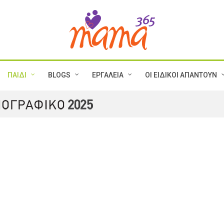
ΠΑΙΔΙ
BLOGS
ΕΡΓΑΛΕΙΑ
ΟΙ ΕΙΔΙΚΟΙ ΑΠΑΝΤΟΥΝ