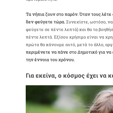
Τα νήπια ζουν στο παρόν. Όταν τους λέτε
δεν φεύγετε τώρα.
Συνεχίστε, ωστόσο, να 
φεύγετε σε πέντε λεπτά) και θα τα βοηθ
πέντε λεπτά. Εξίσου χρήσιμο είναι να χρη
πρώτα θα κάνουμε αυτό, μετά το άλλο, αρ
περιμένετε να πάνε στο Δημοτικό για να 
την έννοια του χρόνου.
Για εκείνα, ο κόσμος έχει να κ