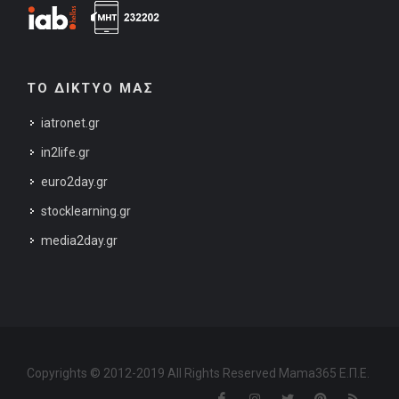
ΤΟ ΔΙΚΤΥΟ ΜΑΣ
iatronet.gr
in2life.gr
euro2day.gr
stocklearning.gr
media2day.gr
Copyrights © 2012-2019 All Rights Reserved Mama365 Ε.Π.Ε.