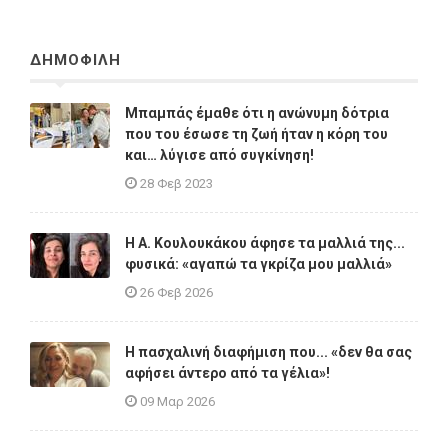
ΔΗΜΟΦΙΛΗ
Μπαμπάς έμαθε ότι η ανώνυμη δότρια
που του έσωσε τη ζωή ήταν η κόρη του
και… λύγισε από συγκίνηση!
28 Φεβ 2023
Η A. Κουλουκάκου άφησε τα μαλλιά της...
φυσικά: «αγαπώ τα γκρίζα μου μαλλιά»
26 Φεβ 2026
Η πασχαλινή διαφήμιση που... «δεν θα σας
αφήσει άντερο από τα γέλια»!
09 Μαρ 2026