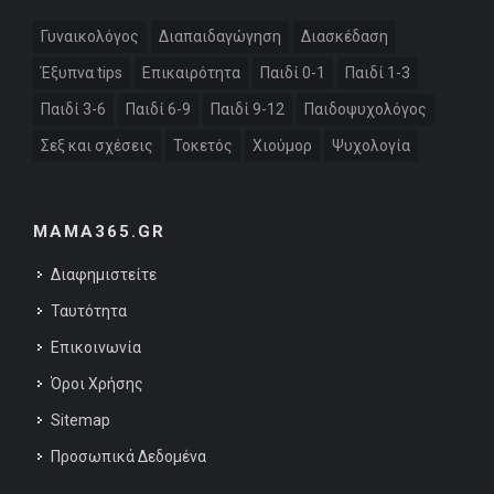
Γυναικολόγος
Διαπαιδαγώγηση
Διασκέδαση
Έξυπνα tips
Επικαιρότητα
Παιδί 0-1
Παιδί 1-3
Παιδί 3-6
Παιδί 6-9
Παιδί 9-12
Παιδοψυχολόγος
Σεξ και σχέσεις
Τοκετός
Χιούμορ
Ψυχολογία
MAMA365.GR
Διαφημιστείτε
Ταυτότητα
Επικοινωνία
Όροι Χρήσης
Sitemap
Προσωπικά Δεδομένα