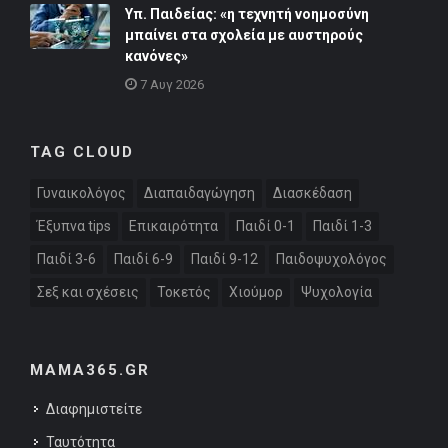
Υπ. Παιδείας: «η τεχνητή νοημοσύνη
μπαίνει στα σχολεία με αυστηρούς
κανόνες»
7 Αυγ 2026
TAG CLOUD
Γυναικολόγος
Διαπαιδαγώγηση
Διασκέδαση
Έξυπνα tips
Επικαιρότητα
Παιδί 0-1
Παιδί 1-3
Παιδί 3-6
Παιδί 6-9
Παιδί 9-12
Παιδοψυχολόγος
Σεξ και σχέσεις
Τοκετός
Χιούμορ
Ψυχολογία
MAMA365.GR
Διαφημιστείτε
Ταυτότητα