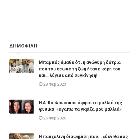
ΔΗΜΟΦΙΛΗ
Μπαμπάς έμαθε ότι η ανώνυμη δότρια
που του έσωσε τη ζωή ήταν η κόρη του
και… λύγισε από συγκίνηση!
28 Φεβ 2023
Η A. Κουλουκάκου άφησε τα μαλλιά της...
φυσικά: «αγαπώ τα γκρίζα μου μαλλιά»
26 Φεβ 2026
Η πασχαλινή διαφήμιση που... «δεν θα σας