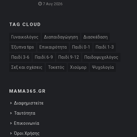
7 Αυγ 2026
TAG CLOUD
Γυναικολόγος
Διαπαιδαγώγηση
Διασκέδαση
Έξυπνα tips
Επικαιρότητα
Παιδί 0-1
Παιδί 1-3
Παιδί 3-6
Παιδί 6-9
Παιδί 9-12
Παιδοψυχολόγος
Σεξ και σχέσεις
Τοκετός
Χιούμορ
Ψυχολογία
MAMA365.GR
Διαφημιστείτε
Ταυτότητα
Επικοινωνία
Όροι Χρήσης