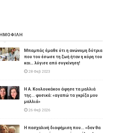
ΗΜΟΦΙΛΗ
Μπαμπάς έμαθε ότι η ανώνυμη δότρια
που του έσωσε τη ζωή ήταν η κόρη του
και… λύγισε από συγκίνηση!
28 Φεβ 2023
Η A. Κουλουκάκου άφησε τα μαλλιά
της... φυσικά: «αγαπώ τα γκρίζα μου
μαλλιά»
26 Φεβ 2026
Η πασχαλινή διαφήμιση που... «δεν θα