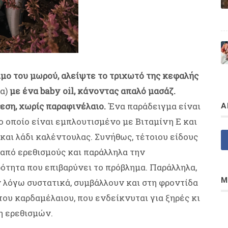
ιμο του μωρού, αλείψτε το τριχωτό της κεφαλής
μα)
με ένα baby oil, κάνοντας απαλό μασάζ.
εση, χωρίς παραφινέλαιο.
Ένα παράδειγμα είναι
Α
ο οποίο είναι εμπλουτισμένο με Βιταμίνη Ε και
και λάδι καλέντουλας. Συνήθως, τέτοιου είδους
από ερεθισμούς και παράλληλα την
ότητα που επιβαρύνει το πρόβλημα. Παράλληλα,
Μ
ν λόγω συστατικά, συμβάλλουν και στη φροντίδα
του καρδαμέλαιου, που ενδείκνυται για ξηρές κι
η ερεθισμών.