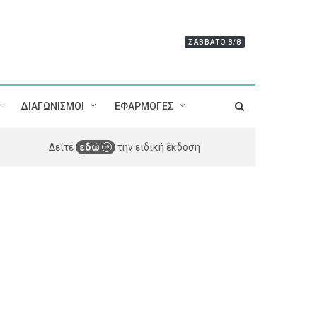
ΣΆΒΒΑΤΟ 8/8
ΔΙΑΓΩΝΙΣΜΟΙ
ΕΦΑΡΜΟΓΕΣ
Δείτε
εδώ
την ειδική έκδοση