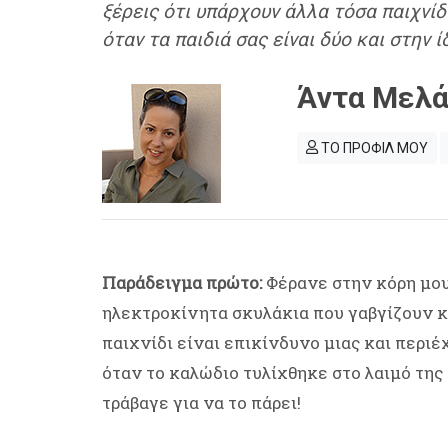
ξέρεις ότι υπάρχουν άλλα τόσα παιχνίδ
όταν τα παιδιά σας είναι δύο και στην ί
Άντα Μελ
ΤΟ ΠΡΟΦΙΛ ΜΟΥ
Παράδειγμα πρώτο:
Φέρανε στην κόρη μου
ηλεκτροκίνητα σκυλάκια που γαβγίζουν κ
παιχνίδι είναι επικίνδυνο μιας και περιέ
όταν το καλώδιο τυλίχθηκε στο λαιμό της 
τράβαγε για να το πάρει!