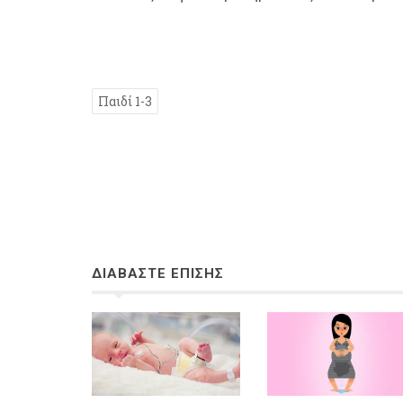
Παιδί 1-3
ΔΙΑΒΑΣΤΕ ΕΠΙΣΗΣ