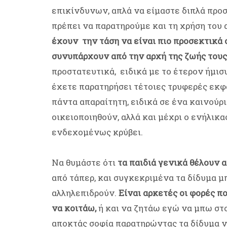
επικίνδυνων, απλά να είμαστε διπλά προσε
πρέπει να παρατηρούμε και τη χρήση του α
έχουν την τάση να είναι πιο προσεκτικά σ
συνυπάρχουν από την αρχή της ζωής τους
προστατευτικά, ειδικά με το έτερον ήμισυ 
έχετε παρατηρήσει τέτοιες τρυφερές εκφά
πάντα απαραίτητη, ειδικά σε ένα καινούρι
οικειοποιηθούν, αλλά και μέχρι ο ενήλικ
ενδεχομένως κρύβει.
Να θυμάστε ότι
τα παιδιά γενικά θέλουν 
από τάπερ, και συγκεκριμένα τα δίδυμα μπ
αλληλεπιδρούν.
Είναι αρκετές οι φορές πο
να κοιτάω,
ή και να ζητάω εγώ να μπω στο 
αποκτάς σοφία παρατηρώντας τα δίδυμα 