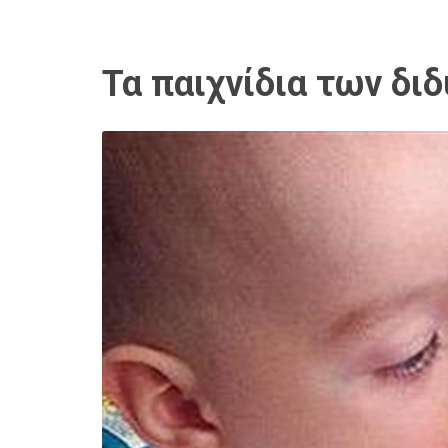
Τα παιχνίδια των διδ