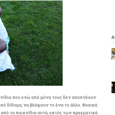
Δ
ιχνίδια που ενώ από μόνα τους δεν αποπνέουν
πό δίδυμα, να βλάψουν το ένα το άλλο. Φυσικά
 από τα παιχνίδια αυτά, εκτός των πραγματικά