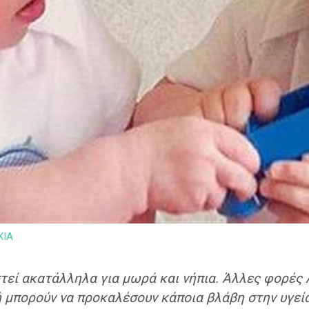
ΧΙΑ
στεί ακατάλληλα για μωρά και νήπια. Άλλες φορές
ή μπορούν να προκαλέσουν κάποια βλάβη στην υγεία