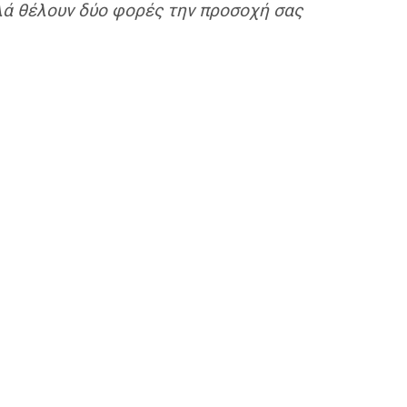
λλά θέλουν δύο φορές την προσοχή σας