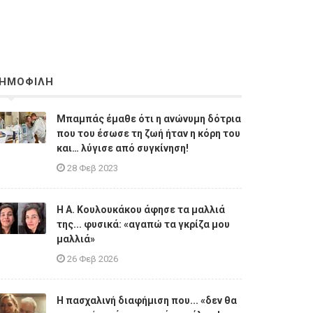
ΗΜΟΦΙΛΗ
Μπαμπάς έμαθε ότι η ανώνυμη δότρια
που του έσωσε τη ζωή ήταν η κόρη του
και… λύγισε από συγκίνηση!
28 Φεβ 2023
Η A. Κουλουκάκου άφησε τα μαλλιά
της... φυσικά: «αγαπώ τα γκρίζα μου
μαλλιά»
26 Φεβ 2026
Η πασχαλινή διαφήμιση που... «δεν θα