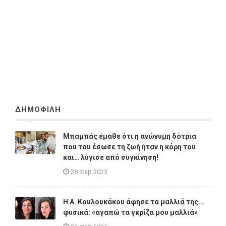
ΔΗΜΟΦΙΛΗ
Μπαμπάς έμαθε ότι η ανώνυμη δότρια
που του έσωσε τη ζωή ήταν η κόρη του
και… λύγισε από συγκίνηση!
28 Φεβ 2023
Η A. Κουλουκάκου άφησε τα μαλλιά της...
φυσικά: «αγαπώ τα γκρίζα μου μαλλιά»