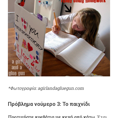
*Φωτογραφία: agirlandagluegun.com
Πρόβλημα νούμερο 3: Το παιχνίδι
Προτιμήστε κρεβάτια με κενό από κάτω
. Έτσι,