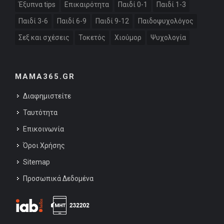
Έξυπνα tips
Επικαιρότητα
Παιδί 0-1
Παιδί 1-3
Παιδί 3-6
Παιδί 6-9
Παιδί 9-12
Παιδοψυχολόγος
Σεξ και σχέσεις
Τοκετός
Χιούμορ
Ψυχολογία
MAMA365.GR
Διαφημιστείτε
Ταυτότητα
Επικοινωνία
Όροι Χρήσης
Sitemap
Προσωπικά Δεδομένα