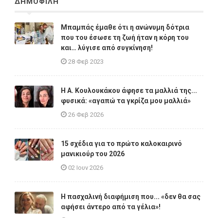
ΔΗΜΟΦΙΛΗ
Μπαμπάς έμαθε ότι η ανώνυμη δότρια
που του έσωσε τη ζωή ήταν η κόρη του
και… λύγισε από συγκίνηση!
28 Φεβ 2023
Η A. Κουλουκάκου άφησε τα μαλλιά της...
φυσικά: «αγαπώ τα γκρίζα μου μαλλιά»
26 Φεβ 2026
15 σχέδια για το πρώτο καλοκαιρινό
μανικιούρ του 2026
02 Ιουν 2026
Η πασχαλινή διαφήμιση που... «δεν θα σας
αφήσει άντερο από τα γέλια»!