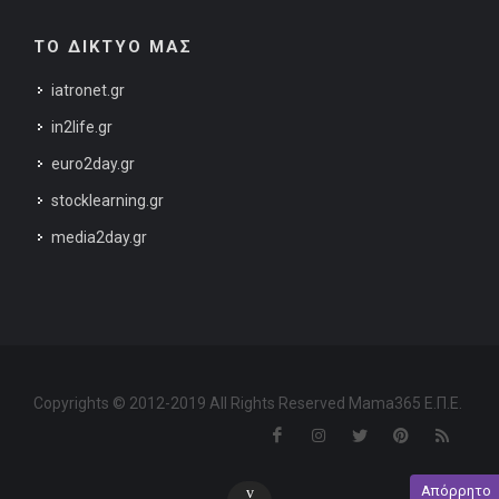
ΤΟ ΔΙΚΤΥΟ ΜΑΣ
iatronet.gr
in2life.gr
euro2day.gr
stocklearning.gr
media2day.gr
Copyrights © 2012-2019 All Rights Reserved Mama365 Ε.Π.Ε.
Απόρρητο
v