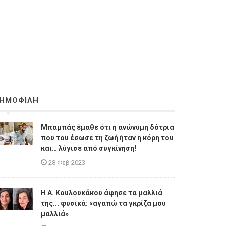
ΗΜΟΦΙΛΗ
Μπαμπάς έμαθε ότι η ανώνυμη δότρια
που του έσωσε τη ζωή ήταν η κόρη του
και… λύγισε από συγκίνηση!
28 Φεβ 2023
Η A. Κουλουκάκου άφησε τα μαλλιά
της... φυσικά: «αγαπώ τα γκρίζα μου
μαλλιά»