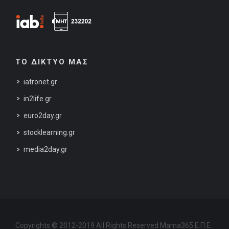
ΤΟ ΔΙΚΤΥΟ ΜΑΣ
iatronet.gr
in2life.gr
euro2day.gr
stocklearning.gr
media2day.gr
Copyrights © 2012-2019 All Rights Reserved Mama365 Ε.Π.Ε.