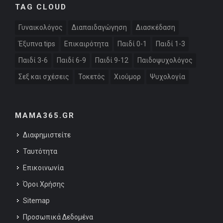
TAG CLOUD
Γυναικολόγος
Διαπαιδαγώγηση
Διασκέδαση
Έξυπνα tips
Επικαιρότητα
Παιδί 0-1
Παιδί 1-3
Παιδί 3-6
Παιδί 6-9
Παιδί 9-12
Παιδοψυχολόγος
Σεξ και σχέσεις
Τοκετός
Χιούμορ
Ψυχολογία
MAMA365.GR
Διαφημιστείτε
Ταυτότητα
Επικοινωνία
Όροι Χρήσης
Sitemap
Προσωπικά Δεδομένα