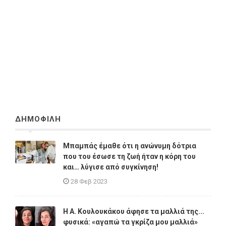
ΔΗΜΟΦΙΛΗ
Μπαμπάς έμαθε ότι η ανώνυμη δότρια
που του έσωσε τη ζωή ήταν η κόρη του
και… λύγισε από συγκίνηση!
28 Φεβ 2023
Η A. Κουλουκάκου άφησε τα μαλλιά της...
φυσικά: «αγαπώ τα γκρίζα μου μαλλιά»