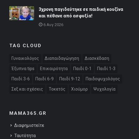
3χρονη παγιδεύτηκε σε παιδική κουζίνα
και πέθανε από ασφυξία!
6 Αυγ 2026
TAG CLOUD
Γυναικολόγος
Διαπαιδαγώγηση
Διασκέδαση
Έξυπνα tips
Επικαιρότητα
Παιδί 0-1
Παιδί 1-3
Παιδί 3-6
Παιδί 6-9
Παιδί 9-12
Παιδοψυχολόγος
Σεξ και σχέσεις
Τοκετός
Χιούμορ
Ψυχολογία
MAMA365.GR
Διαφημιστείτε
Ταυτότητα