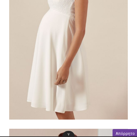
Απόρρητο
v