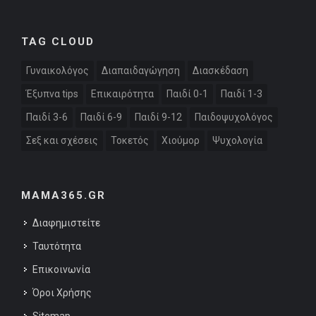
TAG CLOUD
Γυναικολόγος
Διαπαιδαγώγηση
Διασκέδαση
Έξυπνα tips
Επικαιρότητα
Παιδί 0-1
Παιδί 1-3
Παιδί 3-6
Παιδί 6-9
Παιδί 9-12
Παιδοψυχολόγος
Σεξ και σχέσεις
Τοκετός
Χιούμορ
Ψυχολογία
MAMA365.GR
Διαφημιστείτε
Ταυτότητα
Επικοινωνία
Όροι Χρήσης