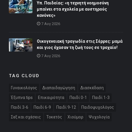
Υπ. Παιδείας: «η τεχνητή νοημοσύνη
μπαίνει στα σχολεία με αυστηρούς
κανόνες»
7 Αυγ 2026
Οικογενειακή τραγωδία στις Σέρρες: μαμά
και γιος έχασαν τη ζωή τους σε τροχαίο!
7 Αυγ 2026
TAG CLOUD
Γυναικολόγος
Διαπαιδαγώγηση
Διασκέδαση
Έξυπνα tips
Επικαιρότητα
Παιδί 0-1
Παιδί 1-3
Παιδί 3-6
Παιδί 6-9
Παιδί 9-12
Παιδοψυχολόγος
Σεξ και σχέσεις
Τοκετός
Χιούμορ
Ψυχολογία