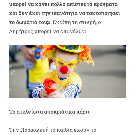
μπορεί να κάνει πολλά απίστευτα πράγματα
και δεν έχει την ικανότητα να τακτοποιήσει
το δωμάτιό του;».
Εκείνη τη στιγμή, ο
Δημήτρης μπορεί να επανέλθει…
Τα ατελείωτα αποκριάτικα πάρτι
Την Παρασκευή τα παιδιά έχουν το