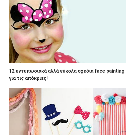
12 εντυπωσιακά αλλά εύκολα σχέδια face painting
για τις απόκριες!