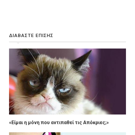
ΔΙΑΒΑΣΤΕ ΕΠΙΣΗΣ
«Είμαι η μόνη που αντιπαθεί τις Απόκριες;»