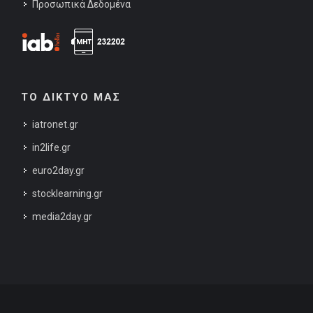
Προσωπικά Δεδομένα
ΤΟ ΔΙΚΤΥΟ ΜΑΣ
iatronet.gr
in2life.gr
euro2day.gr
stocklearning.gr
media2day.gr