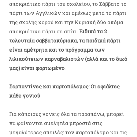
αποκριάτικο πάρτι του σχολείου, το Σάββατο το
πάρτι των Αγγλικών και αμέσως μετά το πάρτι
της σχολής χορού και την Κυριακή δύο ακόμα
αποκριάτικα πάρτι σε σπίτι.
Ειδικά τα 2
τελευταία σαββατοκύριακα, τα παιδικά πάρτι
είναι αμέτρητα και το πρόγραμμα των
λιλιπούτειων καρναβαλιστών (αλλά και το δικό
μας) είναι φορτωμένο
.
Σερπαντίνες και χαρτοπόλεμος: Οι εφιάλτες
κάθε γονιού
Για κάποιους γονείς όλα τα παραπάνω, μπορεί
να φαίνονται αμελητέα μπροστά στις
μεγαλύτερες απειλές: τον χαρτοπόλεμο και τις