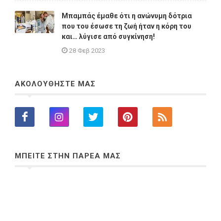
Μπαμπάς έμαθε ότι η ανώνυμη δότρια
που του έσωσε τη ζωή ήταν η κόρη του
και… λύγισε από συγκίνηση!
28 Φεβ 2023
ΑΚΟΛΟΥΘΗΣΤΕ ΜΑΣ
ΜΠΕΙΤΕ ΣΤΗΝ ΠΑΡΕΑ ΜΑΣ