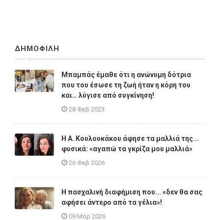
ΔΗΜΟΦΙΛΗ
Μπαμπάς έμαθε ότι η ανώνυμη δότρια
που του έσωσε τη ζωή ήταν η κόρη του
και… λύγισε από συγκίνηση!
28 Φεβ 2023
Η A. Κουλουκάκου άφησε τα μαλλιά της...
φυσικά: «αγαπώ τα γκρίζα μου μαλλιά»
26 Φεβ 2026
Η πασχαλινή διαφήμιση που... «δεν θα σας
αφήσει άντερο από τα γέλια»!
09 Μαρ 2026