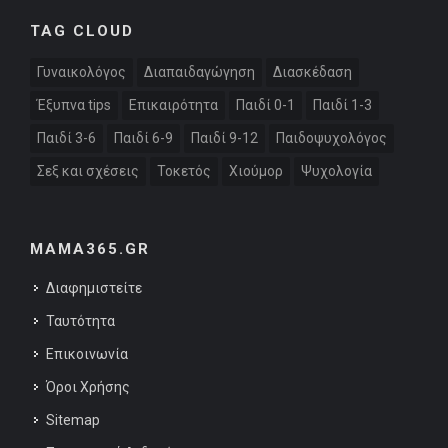
TAG CLOUD
Γυναικολόγος
Διαπαιδαγώγηση
Διασκέδαση
Έξυπνα tips
Επικαιρότητα
Παιδί 0-1
Παιδί 1-3
Παιδί 3-6
Παιδί 6-9
Παιδί 9-12
Παιδοψυχολόγος
Σεξ και σχέσεις
Τοκετός
Χιούμορ
Ψυχολογία
MAMA365.GR
Διαφημιστείτε
Ταυτότητα
Επικοινωνία
Όροι Χρήσης
Sitemap