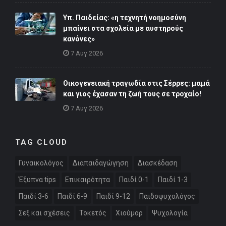
Υπ. Παιδείας: «η τεχνητή νοημοσύνη
μπαίνει στα σχολεία με αυστηρούς
κανόνες»
7 Αυγ 2026
Οικογενειακή τραγωδία στις Σέρρες: μαμά
και γιος έχασαν τη ζωή τους σε τροχαίο!
7 Αυγ 2026
TAG CLOUD
Γυναικολόγος
Διαπαιδαγώγηση
Διασκέδαση
Έξυπνα tips
Επικαιρότητα
Παιδί 0-1
Παιδί 1-3
Παιδί 3-6
Παιδί 6-9
Παιδί 9-12
Παιδοψυχολόγος
Σεξ και σχέσεις
Τοκετός
Χιούμορ
Ψυχολογία