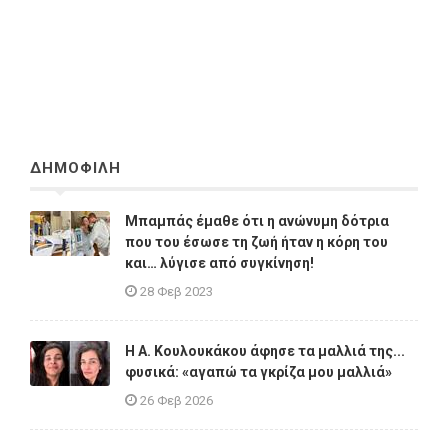
ΔΗΜΟΦΙΛΗ
Μπαμπάς έμαθε ότι η ανώνυμη δότρια
που του έσωσε τη ζωή ήταν η κόρη του
και… λύγισε από συγκίνηση!
28 Φεβ 2023
Η A. Κουλουκάκου άφησε τα μαλλιά της...
φυσικά: «αγαπώ τα γκρίζα μου μαλλιά»
26 Φεβ 2026