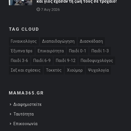
και γιος έχασαν τη ζωή τους σε τροχαίο!
7 Αυγ 2026
TAG CLOUD
Γυναικολόγος
Διαπαιδαγώγηση
Διασκέδαση
Έξυπνα tips
Επικαιρότητα
Παιδί 0-1
Παιδί 1-3
Παιδί 3-6
Παιδί 6-9
Παιδί 9-12
Παιδοψυχολόγος
Σεξ και σχέσεις
Τοκετός
Χιούμορ
Ψυχολογία
MAMA365.GR
Διαφημιστείτε
Ταυτότητα
Επικοινωνία