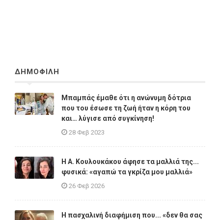
ΔΗΜΟΦΙΛΗ
Μπαμπάς έμαθε ότι η ανώνυμη δότρια
που του έσωσε τη ζωή ήταν η κόρη του
και… λύγισε από συγκίνηση!
28 Φεβ 2023
Η A. Κουλουκάκου άφησε τα μαλλιά της...
φυσικά: «αγαπώ τα γκρίζα μου μαλλιά»
26 Φεβ 2026
Η πασχαλινή διαφήμιση που... «δεν θα σας