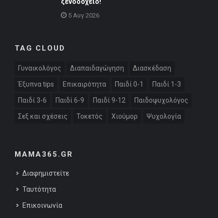
ξενοδοχείο!
5 Αυγ 2026
TAG CLOUD
Γυναικολόγος
Διαπαιδαγώγηση
Διασκέδαση
Έξυπνα tips
Επικαιρότητα
Παιδί 0-1
Παιδί 1-3
Παιδί 3-6
Παιδί 6-9
Παιδί 9-12
Παιδοψυχολόγος
Σεξ και σχέσεις
Τοκετός
Χιούμορ
Ψυχολογία
MAMA365.GR
Διαφημιστείτε
Ταυτότητα
Επικοινωνία