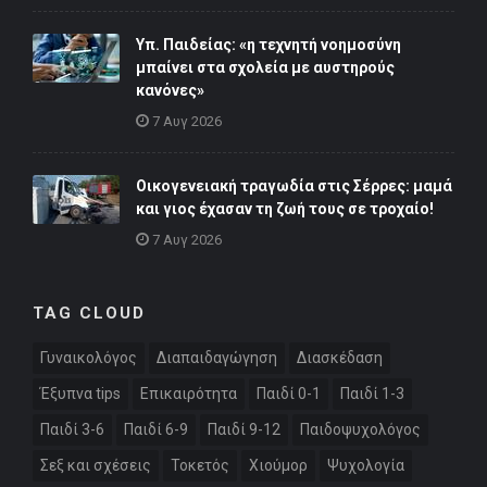
Υπ. Παιδείας: «η τεχνητή νοημοσύνη
μπαίνει στα σχολεία με αυστηρούς
κανόνες»
7 Αυγ 2026
Οικογενειακή τραγωδία στις Σέρρες: μαμά
και γιος έχασαν τη ζωή τους σε τροχαίο!
7 Αυγ 2026
TAG CLOUD
Γυναικολόγος
Διαπαιδαγώγηση
Διασκέδαση
Έξυπνα tips
Επικαιρότητα
Παιδί 0-1
Παιδί 1-3
Παιδί 3-6
Παιδί 6-9
Παιδί 9-12
Παιδοψυχολόγος
Σεξ και σχέσεις
Τοκετός
Χιούμορ
Ψυχολογία