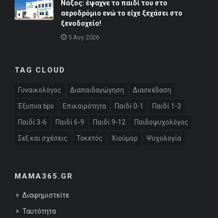
Νάξος: έψαχνε το παιδί του στο
αεροδρόμιο ενώ το είχε ξεχάσει στο
ξενοδοχείο!
5 Αυγ 2026
TAG CLOUD
Γυναικολόγος
Διαπαιδαγώγηση
Διασκέδαση
Έξυπνα tips
Επικαιρότητα
Παιδί 0-1
Παιδί 1-3
Παιδί 3-6
Παιδί 6-9
Παιδί 9-12
Παιδοψυχολόγος
Σεξ και σχέσεις
Τοκετός
Χιούμορ
Ψυχολογία
MAMA365.GR
Διαφημιστείτε
Ταυτότητα