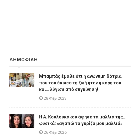
ΔΗΜΟΦΙΛΗ
Μπαμπάς έμαθε ότι η ανώνυμη δότρια
που του έσωσε τη ζωή ήταν η κόρη του
και… λύγισε από συγκίνηση!
28 Φεβ 2023
Η A. Κουλουκάκου άφησε τα μαλλιά της...
φυσικά: «αγαπώ τα γκρίζα μου μαλλιά»
26 Φεβ 2026