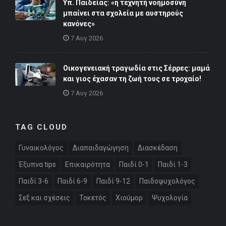
Υπ. Παιδείας: «η τεχνητή νοημοσύνη
μπαίνει στα σχολεία με αυστηρούς
κανόνες»
7 Αυγ 2026
Οικογενειακή τραγωδία στις Σέρρες: μαμά
και γιος έχασαν τη ζωή τους σε τροχαίο!
7 Αυγ 2026
TAG CLOUD
Γυναικολόγος
Διαπαιδαγώγηση
Διασκέδαση
Έξυπνα tips
Επικαιρότητα
Παιδί 0-1
Παιδί 1-3
Παιδί 3-6
Παιδί 6-9
Παιδί 9-12
Παιδοψυχολόγος
Σεξ και σχέσεις
Τοκετός
Χιούμορ
Ψυχολογία